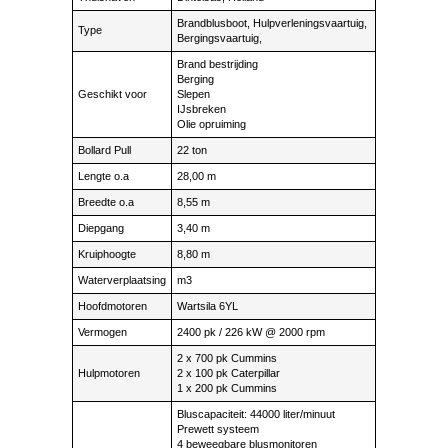
Brandblusboot, Hulpverleningsvaartuig,
Type
Bergingsvaartuig,
Brand bestrijding
Berging
Geschikt voor
Slepen
IJsbreken
Olie opruiming
Bollard Pull
22 ton
Lengte o.a
28,00 m
Breedte o.a
8,55 m
Diepgang
3,40 m
Kruiphoogte
8,80 m
Waterverplaatsing
m3
Hoofdmotoren
Wartsila 6YL
Vermogen
2400 pk / 226 kW @ 2000 rpm
2 x 700 pk Cummins
Hulpmotoren
2 x 100 pk Caterpillar
1 x 200 pk Cummins
Bluscapaciteit: 44000 liter/minuut
Prewett systeem
4 beweegbare blusmonitoren