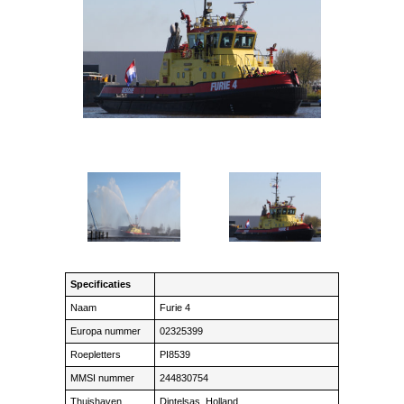
Specificaties
Naam
Furie 4
Europa nummer
02325399
Roepletters
PI8539
MMSI nummer
244830754
Thuishaven
Dintelsas, Holland