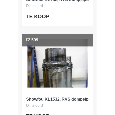
Dinteloord
TE KOOP
€2.599
Showfou KL1532, RVS dompelpomp, 480 m3/
Dinteloord