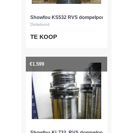
Showfou KS532 RVS dompelpomp, 120 m3/u
Dinteloord
TE KOOP
€1.599
Showfou KL732, RVS dompelpomp, 282 m3/u