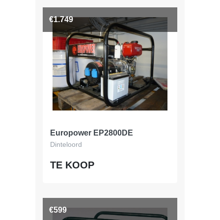
€1.749
Europower EP2800DE
Dinteloord
TE KOOP
€599