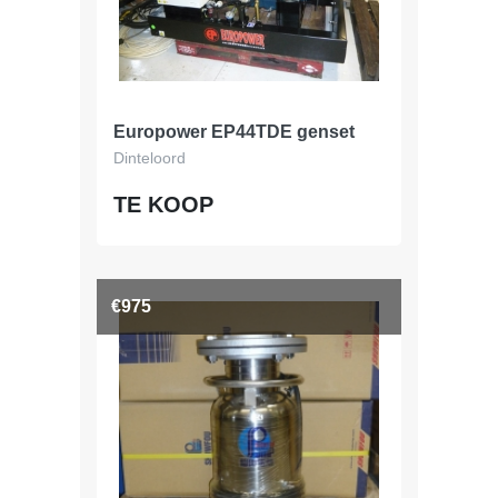
Europower EP44TDE genset
Dinteloord
TE KOOP
€975