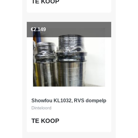
TE KOOP
€2.149
Showfou KL1032, RVS dompelpomp, 390 m3/
Dinteloord
TE KOOP