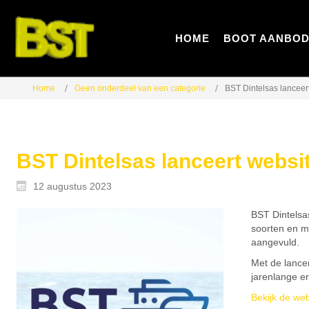
HOME
BOOT AANBO
Home
Geen onderdeel van een categorie
BST Dintelsas lanceer
BST Dintelsas lanceert websi
12 augustus 2023
BST Dintelsa
soorten en m
aangevuld.
Met de lance
jarenlange er
Bekijk de we