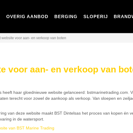
D
OVERIG AANBOD
BERGING
SLOPERIJ
BRAND
t website voor aan- en verkoop van boten
te voor aan- en verkoop van bo
s heeft haar gloednieuwe website gelanceerd: bstmarinetrading.com. Via
aten terecht voor zowel de aankoop als verkoop. Van sloepen en zeilja
ring van deze website maakt BST Dintelsas het proces van kopen én ve
varing in de watersport.
bsite van BST Marine Trading