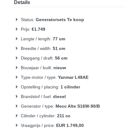
Details
Status:
Generatorsets Te koop
Prijs:
€1.749
Lengte / length:
77 cm
Breedte / width:
51 cm
Diepgang / draft:
56 cm
Bouwjaar / built:
nieuw
Type-motor / type:
Yanmar L48AE
Opstelling / placing:
1 cilinder
Brandstof / fuel:
diesel
Generator / type:
Mecc Alte S16W-90/B
Cilinder / cylinder:
211 cc
Vraagprijs / price:
EUR 1.749,00